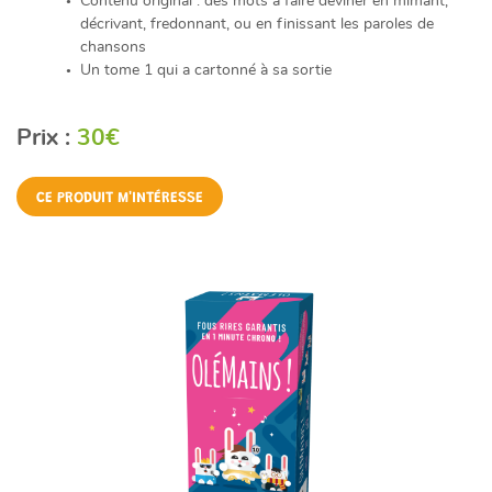
Contenu original : des mots à faire deviner en mimant,
décrivant, fredonnant, ou en finissant les paroles de
chansons
Un tome 1 qui a cartonné à sa sortie
Prix :
30€
CE PRODUIT M'INTÉRESSE
Une questio
05 49 52 83 7
ACCUEIL
NOS SERVICES
PRÉSENTATION