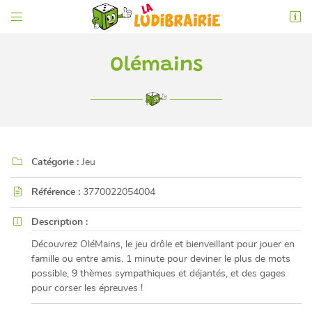


6 rue de l'Éperon
86000 Poitiers
05 49 52 83 74
Olémains

Catégorie :
Jeu

Référence :
3770022054004

Adresse email de réception

Description :
En cochant cette case, vous consentez à recevoir nos propositions commerciales à
Découvrez OléMains, le jeu drôle et bienveillant pour jouer en
l'adresse email indiqué ci-dessus. Vous pouvez vous désinscrire à tout moment en
famille ou entre amis. 1 minute pour deviner le plus de mots
utilisant
le formulaire de désinscription
.
possible, 9 thèmes sympathiques et déjantés, et des gages
pour corser les épreuves !
INSCRIPTION