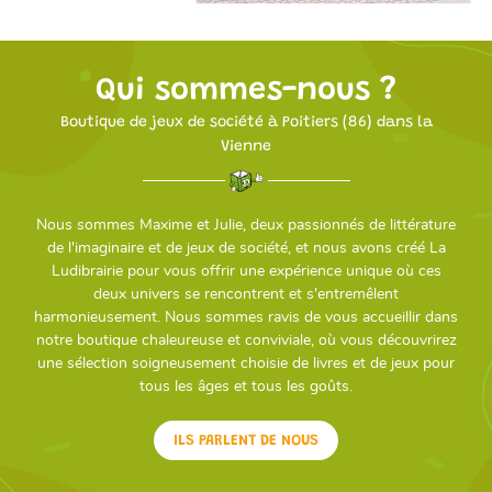
Qui sommes-nous ?
Une questio
Boutique de jeux de société à Poitiers (86)
dans la
Vienne
05 49 52 83 7
ACCUEIL
Nous sommes Maxime et Julie, deux passionnés de littérature
de l'imaginaire et de jeux de société, et nous avons créé La
NOS SERVICES
Ludibrairie pour vous offrir une expérience unique où ces
deux univers se rencontrent et s'entremêlent
harmonieusement. Nous sommes ravis de vous accueillir dans
PRÉSENTATION
notre boutique chaleureuse et conviviale, où vous découvrirez
une sélection soigneusement choisie de livres et de jeux pour
Restez info
CATALOGUE
tous les âges et tous les goûts.
INSCRIPTION NEWSL
ACTUALITÉS
ILS PARLENT DE NOUS
CONTACT