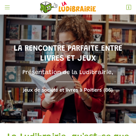


6 rue de l'Éperon
86000 Poitiers
05 49 52 83 74
LA RENCONTRE PARFAITE
ENTRE
LIVRES ET JEUX
Présentation de la Ludibrairie,
jeux de société et livres à Poitiers (86)

Adresse email de réception
En cochant cette case, vous consentez à recevoir nos propositions commerciales à
l'adresse email indiqué ci-dessus. Vous pouvez vous désinscrire à tout moment en
utilisant
le formulaire de désinscription
.
INSCRIPTION