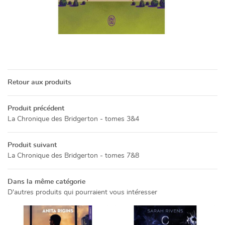
Une questio
05 49 52 83 7
ACCUEIL
NOS SERVICES
Retour aux produits
PRÉSENTATION
Produit précédent
La Chronique des Bridgerton - tomes 3&4
Restez info
CATALOGUE
Produit suivant
INSCRIPTION NEWSL
ACTUALITÉS
La Chronique des Bridgerton - tomes 7&8
CONTACT
Dans la même catégorie
D'autres produits qui pourraient vous intéresser
Rejoignez-no