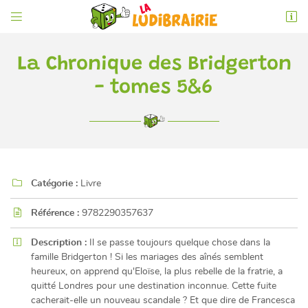


6 rue de l'Éperon
86000 Poitiers
05 49 52 83 74
La Chronique des Bridgerton
- tomes 5&6

Catégorie :
Livre

Adresse email de réception

Référence :
9782290357637
En cochant cette case, vous consentez à recevoir nos propositions commerciales à

Description :
Il se passe toujours quelque chose dans la
l'adresse email indiqué ci-dessus. Vous pouvez vous désinscrire à tout moment en
utilisant
le formulaire de désinscription
.
famille Bridgerton ! Si les mariages des aînés semblent
heureux, on apprend qu'Eloïse, la plus rebelle de la fratrie, a
quitté Londres pour une destination inconnue. Cette fuite
INSCRIPTION
cacherait-elle un nouveau scandale ? Et que dire de Francesca