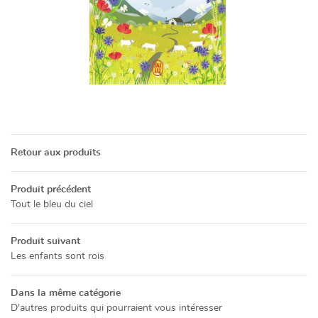
Une questio
05 49 52 83 7
ACCUEIL
NOS SERVICES
Retour aux produits
PRÉSENTATION
Produit précédent
Restez info
CATALOGUE
Tout le bleu du ciel
INSCRIPTION NEWSL
ACTUALITÉS
Produit suivant
Les enfants sont rois
CONTACT
Dans la même catégorie
Rejoignez-no
D'autres produits qui pourraient vous intéresser