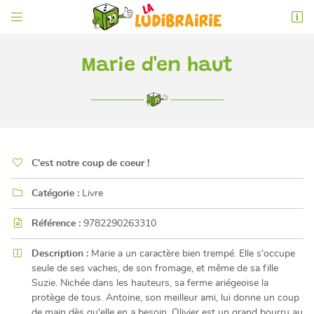


6 rue de l'Éperon
86000 Poitiers
05 49 52 83 74
Marie d'en haut

C'est notre coup de coeur !

Catégorie :
Livre

Adresse email de réception

Référence :
9782290263310
En cochant cette case, vous consentez à recevoir nos propositions commerciales à
l'adresse email indiqué ci-dessus. Vous pouvez vous désinscrire à tout moment en

Description :
Marie a un caractère bien trempé. Elle s'occupe
utilisant
le formulaire de désinscription
.
seule de ses vaches, de son fromage, et même de sa fille
Suzie. Nichée dans les hauteurs, sa ferme ariégeoise la
INSCRIPTION
protège de tous. Antoine, son meilleur ami, lui donne un coup
de main dès qu'elle en a besoin. Olivier est un grand bourru au