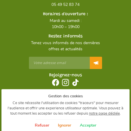
05 49 52 83 74
Horaires d'ouverture :
Mardi au samedi :
10h00 – 19h00
Restez informés
Tenez vous informés de nos dernières
offres et actualités
Rejoignez-nous
Gestion des cookies
Mentions Légales
Conditions générales d'utilisation
Ce site nécessite l'utilisation de cookies "traceurs" pour mesurer
Politique de confidentialité
l'audience et offrir une experience utilisateur optimale. Vous pouvez à
Gestion des cookies
tout moment les accepter ou les refuser depuis
notre page dédiée
.
Sitemap
Refuser
Ignorer
Accepter