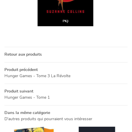
Une questio
05 49 52 83 7
ACCUEIL
NOS SERVICES
Retour aux produits
PRÉSENTATION
Produit précédent
Hunger Games - Tome 3 La Révolte
Restez info
CATALOGUE
Produit suivant
INSCRIPTION NEWSL
ACTUALITÉS
Hunger Games - Tome 1
CONTACT
Dans la même catégorie
D'autres produits qui pourraient vous intéresser
Rejoignez-no