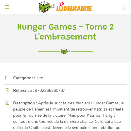


6 rue de l'Éperon
86000 Poitiers
05 49 52 83 74
Hunger Games - Tome 2
L'embrasement

Catégorie :
Livre

Adresse email de réception

Référence :
9782266260787
En cochant cette case, vous consentez à recevoir nos propositions commerciales à

Description :
Après le succès des derniers Hunger Games, le
l'adresse email indiqué ci-dessus. Vous pouvez vous désinscrire à tout moment en
utilisant
le formulaire de désinscription
.
peuple de Panem est impatient de retrouver Katniss et Peeta
pour la Tournée de la victoire. Mais pour Katniss, il s'agit
surtout d'une tournée de la dernière chance. Celle qui a osé
INSCRIPTION
défier le Capitole est devenue le symbole d'une rébellion qui