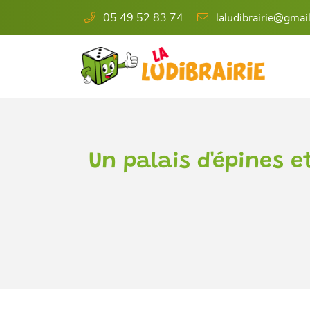
05 49 52 83 74
6 rue de l'Éperon
86000 Poitiers
05 49 52 83 74
Un palais d'épines e

Adresse email de réception
En cochant cette case, vous consentez à recevoir nos propositions commercia