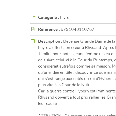
l'adresse email indiqué ci-dessus. Vous pouvez vous désinscrire à tout mome
utilisant
le formulaire de désinscription
.

Catégorie :
Livre
INSCRIPTION

Référence :
9791040110767

Description :
Devenue Grande Dame de la C
Feyre a offert son cœur à Rhysand. Après l
Tamlin, pourtant, la jeune femme n'a eu d'
de suivre celui-ci à la Cour du Printemps, q
considérait autrefois comme sa maison. Ma
qu'une idée en tête : découvrir ce que man
qui s'est rangé aux côtés du roi d'Hybern, e
plus vite à la Cour de la Nuit.
Car la guerre contre Hybern est imminente,
Rhysand doivent à tout prix rallier les Gra
leur cause...