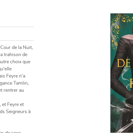
nt en
our de la Nuit,
a trahison de
autre choix que
u'elle
is Feyre n'a
igance Tamlin,
t rentrer au
 et Feyre et
nds Seigneurs à