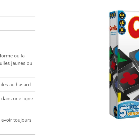
nt en
 forme ou la
uiles jaunes ou
les au hasard.
t dans une ligne
 avoir toujours