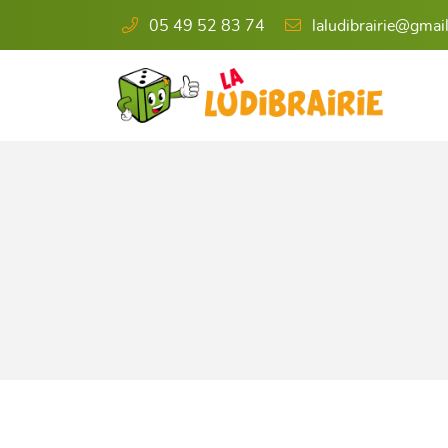
05 49 52 83 74
6 rue de l'Éperon
86000 Poitiers
05 49 52 83 74

Adresse email de réception
En cochant cette case, vous consentez à recevoir nos propositions commercia