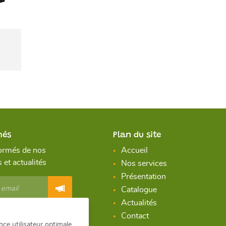
més
Plan du site
ormés de nos
Accueil
 et actualités
Nos services
Présentation
Catalogue
Actualités
ous
Contact
nce utilisateur optimale.