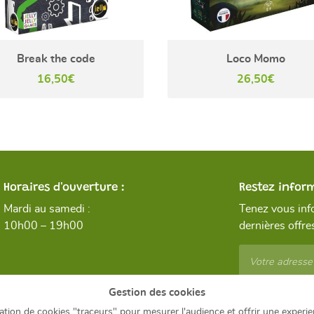
Break the code
Loco Momo
16,50€
26,50€
Horaires d'ouverture :
Restez infor
Mardi au samedi :
Tenez vous inf
10h00 – 19h00
dernières offres
Gestion des cookies
Rejoignez-n
isation de cookies "traceurs" pour mesurer l'audience et offrir une experie