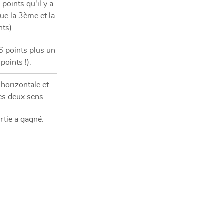
points qu'il y a
oue la 3ème et la
ts).
6 points plus un
points !).
horizontale et
es deux sens.
artie a gagné.