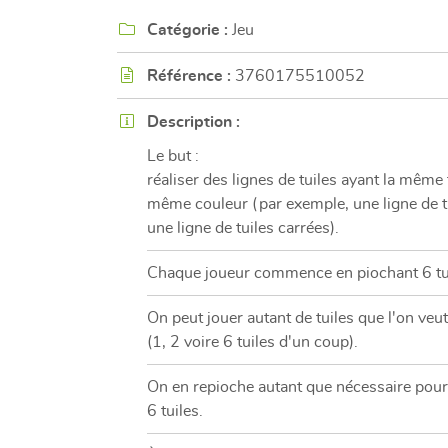
l'adresse email indiqué ci-dessus. Vous pouvez vous désinscrire à tout mome
utilisant
le formulaire de désinscription
.

Catégorie :
Jeu
INSCRIPTION

Référence :
3760175510052

Description :
Le but :
réaliser des lignes de tuiles ayant la même
même couleur (par exemple, une ligne de t
une ligne de tuiles carrées).
Chaque joueur commence en piochant 6 tui
On peut jouer autant de tuiles que l'on veu
(1, 2 voire 6 tuiles d'un coup).
On en repioche autant que nécessaire pour
6 tuiles.