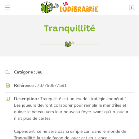


6 rue de l'Éperon
86000 Poitiers
05 49 52 83 74
Tranquillité

Catégorie :
Jeu

Référence :
787790577591

Adresse email de réception

Description :
Tranquillité est un jeu de stratégie coopératif.
Les joueurs devront collaborer pour remplir la mer d’îles et
En cochant cette case, vous consentez à recevoir nos propositions commerciales à
l'adresse email indiqué ci-dessus. Vous pouvez vous désinscrire à tout moment en
guider le bateau vers leur nouveau foyer avant qu’un joueur
utilisant
le formulaire de désinscription
.
n’ait plus de cartes.
INSCRIPTION
Cependant, ce ne sera pas si simple car, dans le monde de
Tranquillité, la seule façon de jouer est en silence...