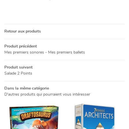
05 49 52 83 7
ACCUEIL
Retour aux produits
NOS SERVICES
Produit précédent
PRÉSENTATION
Mes premiers sonores - Mes premiers ballets
Restez info
CATALOGUE
Produit suivant
Salade 2 Points
INSCRIPTION NEWSL
ACTUALITÉS
Dans la même catégorie
CONTACT
D'autres produits qui pourraient vous intéresser
Rejoignez-no