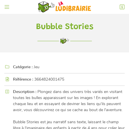


6 rue de l'Éperon
86000 Poitiers
05 49 52 83 74
Bubble Stories

Catégorie :
Jeu

Référence :
3664824001475

Adresse email de réception

Description :
Plongez dans des univers très variés en visitant
toutes les bulles apparaissant sur les images ! En explorant
En cochant cette case, vous consentez à recevoir nos propositions commerciales à
l'adresse email indiqué ci-dessus. Vous pouvez vous désinscrire à tout moment en
chaque lieu et en essayant de deviner les liens qu'ils peuvent
utilisant
le formulaire de désinscription
.
avoir, vous découvrirez ce qui se cache au bout de l'aventure.
INSCRIPTION
Bubble Stories est jeu narratif sans texte, laissant le champ
libre à l'imaginaire des enfants à partir de 4 ans pour créer leur