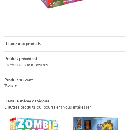
Une questio
05 49 52 83 7
ACCUEIL
NOS SERVICES
Retour aux produits
PRÉSENTATION
Produit précédent
La chasse aux monstres
Restez info
CATALOGUE
Produit suivant
INSCRIPTION NEWSL
ACTUALITÉS
Twin it
CONTACT
Dans la même catégorie
D'autres produits qui pourraient vous intéresser
Rejoignez-no