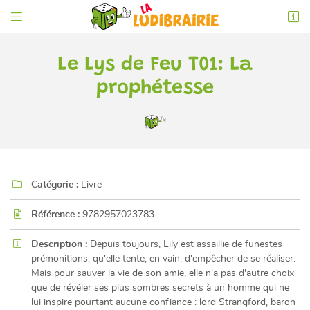


6 rue de l'Éperon
86000 Poitiers
05 49 52 83 74
Le Lys de Feu T01: La
prophétesse

Catégorie :
Livre

Adresse email de réception

Référence :
9782957023783
En cochant cette case, vous consentez à recevoir nos propositions commerciales à

Description :
Depuis toujours, Lily est assaillie de funestes
l'adresse email indiqué ci-dessus. Vous pouvez vous désinscrire à tout moment en
utilisant
le formulaire de désinscription
.
prémonitions, qu'elle tente, en vain, d'empêcher de se réaliser.
Mais pour sauver la vie de son amie, elle n'a pas d'autre choix
que de révéler ses plus sombres secrets à un homme qui ne
INSCRIPTION
lui inspire pourtant aucune confiance : lord Strangford, baron