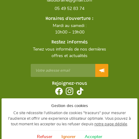
05 49 52 83 74
Horaires d'ouverture :
Mardi au samedi :
10h00 – 19h00
Restez informés
Tenez vous informés de nos dernières
offres et actualités
Rejoignez-nous
Gestion des cookies
Mentions Légales
Conditions générales d'utilisation
Ce site nécessite l'utilisation de cookies "traceurs" pour mesurer
Politique de confidentialité
l'audience et offrir une experience utilisateur optimale. Vous pouvez à
Gestion des cookies
tout moment les accepter ou les refuser depuis
notre page dédiée
.
Sitemap
Refuser
Ignorer
Accepter