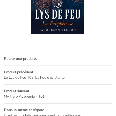
Une questio
05 49 52 83 7
ACCUEIL
NOS SERVICES
Retour aux produits
PRÉSENTATION
Produit précédent
Restez info
CATALOGUE
Le Lys de Feu T02: La houle éclatante
INSCRIPTION NEWSL
ACTUALITÉS
Produit suivant
My Hero Academia - T01
CONTACT
Dans la même catégorie
Rejoignez-no
D'autres produits qui pourraient vous intéresser