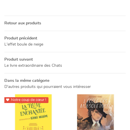
05 49 52 83 7
ACCUEIL
Retour aux produits
NOS SERVICES
Produit précédent
L'effet boule de neige
PRÉSENTATION
Produit suivant
Restez info
CATALOGUE
Le livre extraordinaire des Chats
INSCRIPTION NEWSL
ACTUALITÉS
Dans la même catégorie
D'autres produits qui pourraient vous intéresser
CONTACT
Notre coup de cœur !

Rejoignez-no