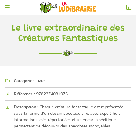


6 rue de l'Éperon
86000 Poitiers
05 49 52 83 74
Le livre extraordinaire des
Créatures Fantastiques

Catégorie :
Livre

Adresse email de réception

Référence :
9782374081076
En cochant cette case, vous consentez à recevoir nos propositions commerciales à

Description :
Chaque créature fantastique est représentée
l'adresse email indiqué ci-dessus. Vous pouvez vous désinscrire à tout moment en
utilisant
le formulaire de désinscription
.
sous la forme d'un dessin spectaculaire, avec sept à huit
informations-clés répertoriées et un encart spécifique
permettant de découvrir des anecdotes incroyables.
INSCRIPTION