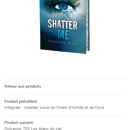
Une questio
05 49 52 83 7
ACCUEIL
NOS SERVICES
PRÉSENTATION
Retour aux produits
Restez info
CATALOGUE
Produit précédent
INSCRIPTION NEWSL
ACTUALITÉS
Intégrale - Galatée, suivie du Chant d'Achille et de Circé
CONTACT
Produit suivant
Outrenoir T01 Les titans du ciel