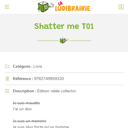


6 rue de l'Éperon
86000 Poitiers
05 49 52 83 74
Shatter me T01

Catégorie :
Livre

Référence :
9782749959320

Adresse email de réception

Description :
Édition reliée collector.
En cochant cette case, vous consentez à recevoir nos propositions commerciales à
l'adresse email indiqué ci-dessus. Vous pouvez vous désinscrire à tout moment en
Je suis maudite
utilisant
le formulaire de désinscription
.
J'ai un don
INSCRIPTION
Je suis un monstre
Je suis plus forte qu'un homme