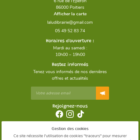
6 rue de l'Éperon
86000 Poitiers
Afficher la carte
05 49 52 83 74
Horaires d'ouverture :
Mardi au samedi :
10h00 – 19h00
Restez informés
Tenez vous informés de nos dernières
offres et actualités
Rejoignez-nous
Gestion des cookies
Mentions Légales
Conditions générales d'utilisation
Ce site nécessite l'utilisation de cookies "traceurs" pour mesurer