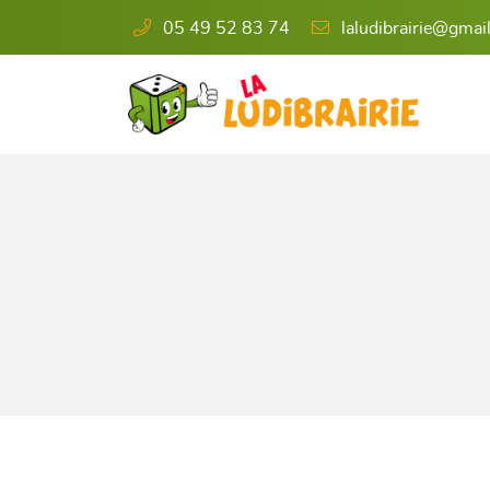
05 49 52 83 74
6 rue de l'Éperon
86000 Poitiers
05 49 52 83 74

Adresse email de réception
En cochant cette case, vous consentez à recevoir nos propositions commercia