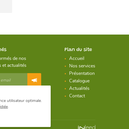
més
Plan du site
ormés de nos
Accueil
 et actualités
Nos services
Présentation
Catalogue
Actualités
ous
Contact
nce utilisateur optimale.
édiée
.