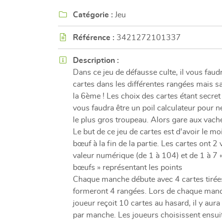
l'adresse email indiqué ci-dessus. Vous pouvez vous désinscrire à tout mome
utilisant
le formulaire de désinscription
.

Catégorie :
Jeu
INSCRIPTION

Référence :
3421272101337

Description :
Dans ce jeu de défausse culte, il vous faud
cartes dans les différentes rangées mais s
la 6ème ! Les choix des cartes étant secret 
vous faudra être un poil calculateur pour ne
le plus gros troupeau. Alors gare aux vache
Le but de ce jeu de cartes est d'avoir le mo
bœuf à la fin de la partie. Les cartes ont 2 
valeur numérique (de 1 à 104) et de 1 à 7 «
bœufs » représentant les points
Chaque manche débute avec 4 cartes tirée
formeront 4 rangées. Lors de chaque man
joueur reçoit 10 cartes au hasard, il y aur
par manche. Les joueurs choisissent ensui