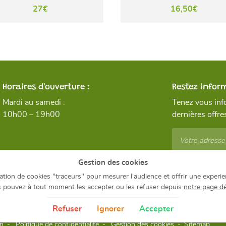
27€
16,50€
Horaires d'ouverture :
Restez infor
Mardi au samedi :
Tenez vous inf
10h00 – 19h00
dernières offres
Gestion des cookies
Rejoignez-n
isation de cookies "traceurs" pour mesurer l'audience et offrir une experie
 pouvez à tout moment les accepter ou les refuser depuis
notre page d
Refuser
Ignorer
Accepter
on
Politique de confidentialité
Gestion des cookies
Sitemap