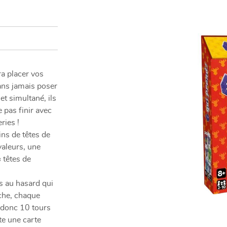
nt en
ra placer vos
ans jamais poser
et simultané, ils
 pas finir avec
ries !
ins de têtes de
valeurs, une
 têtes de
s au hasard qui
che, chaque
a donc 10 tours
te une carte