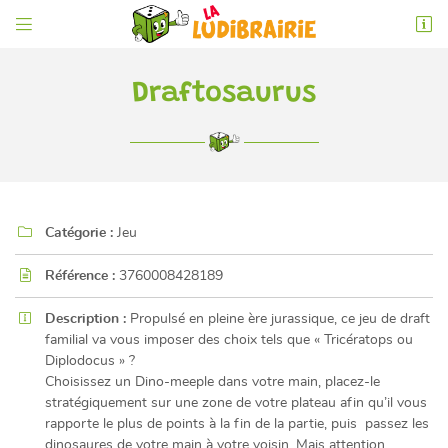


6 rue de l'Éperon
86000 Poitiers
05 49 52 83 74
Draftosaurus

Catégorie :
Jeu

Référence :
3760008428189

Adresse email de réception

Description :
Propulsé en pleine ère jurassique, ce jeu de draft
familial va vous imposer des choix tels que « Tricératops ou
En cochant cette case, vous consentez à recevoir nos propositions commerciales à
l'adresse email indiqué ci-dessus. Vous pouvez vous désinscrire à tout moment en
Diplodocus » ?
utilisant
le formulaire de désinscription
.
Choisissez un Dino-meeple dans votre main, placez-le
stratégiquement sur une zone de votre plateau afin qu’il vous
INSCRIPTION
rapporte le plus de points à la fin de la partie, puis passez les
dinosaures de votre main à votre voisin. Mais attention,