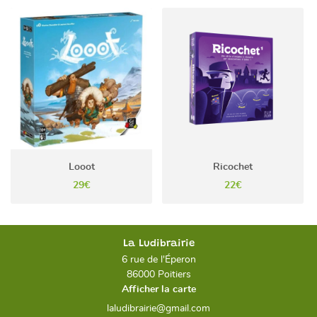
Looot
Ricochet
29€
22€
La Ludibrairie
6 rue de l'Éperon
86000 Poitiers
Afficher la carte