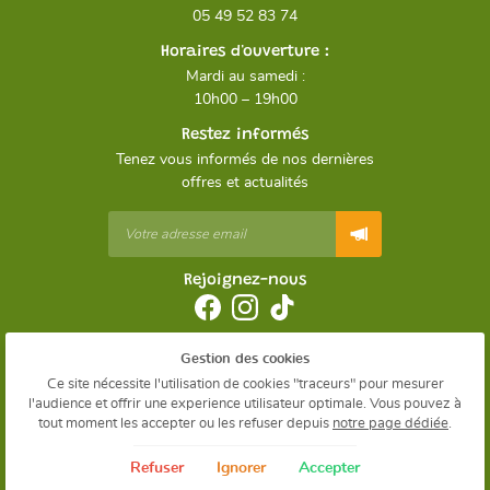
05 49 52 83 74
Horaires d'ouverture :
Mardi au samedi :
10h00 – 19h00
Restez informés
Tenez vous informés de nos dernières
offres et actualités
Rejoignez-nous
Gestion des cookies
Mentions Légales
Conditions générales d'utilisation
Ce site nécessite l'utilisation de cookies "traceurs" pour mesurer
Politique de confidentialité
l'audience et offrir une experience utilisateur optimale. Vous pouvez à
Gestion des cookies
tout moment les accepter ou les refuser depuis
notre page dédiée
.
Sitemap
Refuser
Ignorer
Accepter