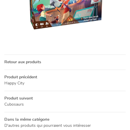
Une questio
05 49 52 83 7
ACCUEIL
NOS SERVICES
Retour aux produits
PRÉSENTATION
Produit précédent
Restez info
CATALOGUE
Happy City
INSCRIPTION NEWSL
ACTUALITÉS
Produit suivant
Cubosaurs
CONTACT
Dans la même catégorie
Rejoignez-no
D'autres produits qui pourraient vous intéresser