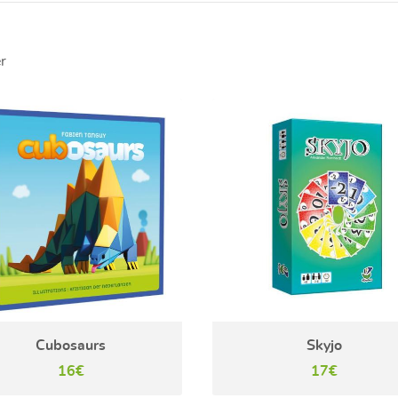
r
Cubosaurs
Skyjo
16€
17€