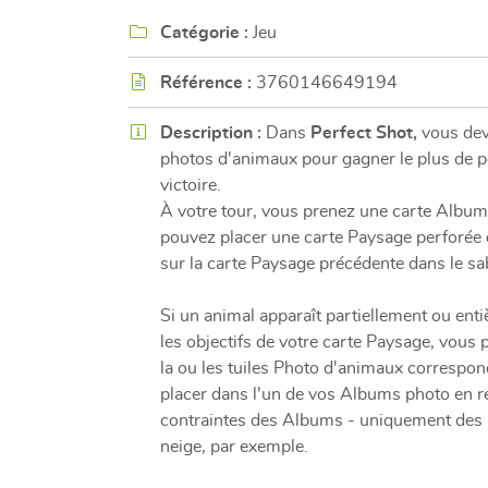
l'adresse email indiqué ci-dessus. Vous pouvez vous désinscrire à tout mome
utilisant
le formulaire de désinscription
.

Catégorie :
Jeu
INSCRIPTION

Référence :
3760146649194

Description :
Dans
Perfect Shot,
vous dev
photos d'animaux pour gagner le plus de p
victoire.
À votre tour, vous prenez une carte Albu
pouvez placer une carte Paysage perforée 
sur la carte Paysage précédente dans le sab
Si un animal apparaît partiellement ou ent
les objectifs de votre carte Paysage, vous
la ou les tuiles Photo d'animaux correspon
placer dans l'un de vos Albums photo en r
contraintes des Albums - uniquement des
neige, par exemple.