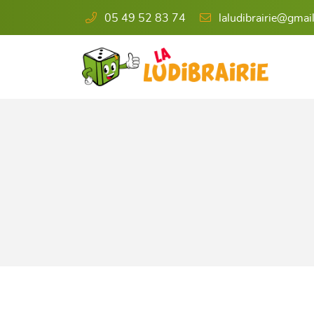
05 49 52 83 74
6 rue de l'Éperon
86000 Poitiers
05 49 52 83 74

Adresse email de réception
En cochant cette case, vous consentez à recevoir nos propositions commercia