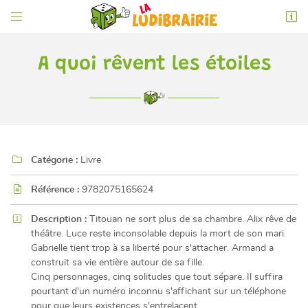


6 rue de l'Éperon
86000 Poitiers
05 49 52 83 74
A quoi rêvent les étoiles

Catégorie :
Livre

Référence :
9782075165624

Adresse email de réception

Description :
Titouan ne sort plus de sa chambre. Alix rêve de
théâtre. Luce reste inconsolable depuis la mort de son mari.
En cochant cette case, vous consentez à recevoir nos propositions commerciales à
l'adresse email indiqué ci-dessus. Vous pouvez vous désinscrire à tout moment en
Gabrielle tient trop à sa liberté pour s'attacher. Armand a
utilisant
le formulaire de désinscription
.
construit sa vie entière autour de sa fille.
Cinq personnages, cinq solitudes que tout sépare. Il suffira
INSCRIPTION
pourtant d'un numéro inconnu s'affichant sur un téléphone
pour que leurs existences s'entrelacent...