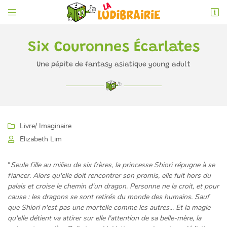


6 rue de l'Éperon
86000 Poitiers
05 49 52 83 74
Six Couronnes Écarlates
Une pépite de fantasy asiatique young adult

Livre
/ Imaginaire

Elizabeth Lim

Adresse email de réception
“
Seule fille au milieu de six frères, la princesse Shiori répugne à se
fiancer. Alors qu'elle doit rencontrer son promis, elle fuit hors du
En cochant cette case, vous consentez à recevoir nos propositions commerciales à
l'adresse email indiqué ci-dessus. Vous pouvez vous désinscrire à tout moment en
palais et croise le chemin d'un dragon. Personne ne la croit, et pour
utilisant
le formulaire de désinscription
.
cause : les dragons se sont retirés du monde des humains. Sauf
que Shiori n'est pas une mortelle comme les autres... Et la magie
INSCRIPTION
qu'elle détient va attirer sur elle l'attention de sa belle-mère, la