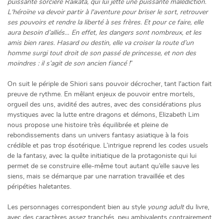
puissante sorcière Raikata, qui lui jette une puissante malédiction.
L'héroïne va devoir partir à l'aventure pour briser le sort, retrouver
ses pouvoirs et rendre la liberté à ses frères. Et pour ce faire, elle
aura besoin d’alliés… En effet, les dangers sont nombreux, et les
amis bien rares. Hasard ou destin, elle va croiser la route d’un
homme surgi tout droit de son passé de princesse, et non des
moindres : il s’agit de son ancien fiancé
!
”
On suit le périple de Shiori sans pouvoir décrocher, tant l'action fait
preuve de rythme. En mêlant enjeux de pouvoir entre mortels,
orgueil des uns, avidité des autres, avec des considérations plus
mystiques avec la lutte entre dragons et démons, Elizabeth Lim
nous propose une histoire très équilibrée et pleine de
rebondissements dans un univers fantasy asiatique à la fois
crédible et pas trop ésotérique. L’intrigue reprend les codes usuels
de la fantasy, avec la quête initiatique de la protagoniste qui lui
permet de se construire elle-même tout autant qu’elle sauve les
siens, mais se démarque par une narration travaillée et des
péripéties haletantes.
Les personnages correspondent bien au style
young adult
du livre,
avec des caractères assez tranchés, peu ambivalents contrairement