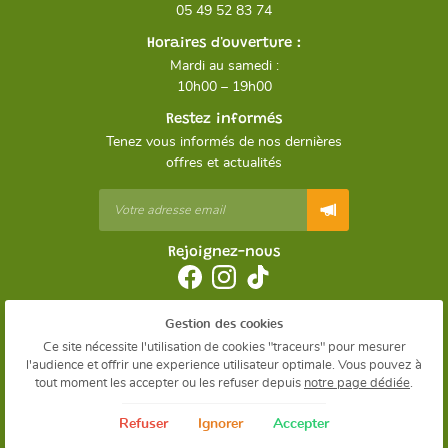
05 49 52 83 74
Horaires d'ouverture :
Mardi au samedi :
10h00 – 19h00
Restez informés
Tenez vous informés de nos dernières
offres et actualités
Rejoignez-nous
Gestion des cookies
Mentions Légales
Conditions générales d'utilisation
Ce site nécessite l'utilisation de cookies "traceurs" pour mesurer
Politique de confidentialité
l'audience et offrir une experience utilisateur optimale. Vous pouvez à
Gestion des cookies
tout moment les accepter ou les refuser depuis
notre page dédiée
.
Sitemap
Refuser
Ignorer
Accepter