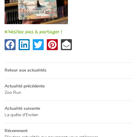
PRÉSENTATION
Restez info
CATALOGUE
INSCRIPTION NEWSL
ACTUALITÉS
N'hésitez pas à partager !
CONTACT
Rejoignez-no
Retour aux actualités
Actualité précédente
Zoo Run
Actualité suivante
La quête d'Ewilan
Récemment