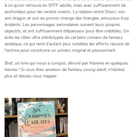
à ce qu'on retrouve en SFFF adulte, mais avec suffisamment de
profondeur pour les rendre vivants. La relation entre Shiori, son
ami dragon et son ex promis change des triangles amoureux trop
évidents. Les personnages secondaires suivent leurs propres
objectifs, et ont suffisamment d’épaisseur pour être crédibles. On
évite les rôles ultra stéréotypés de certains romans de fantasy
asiatique, ce qui rend d’autant plus notables les efforts réussis de
l’autrice pour construire un univers original et passionnant.
Bref, un livre qui nous a conquis, dévoré par Maxime en quelques
heures ! Si vous êtes amateur de fantasy
young adult
, n’hésitez
plus et laissez-vous happer.
Une questio
05 49 52 83 7
ACCUEIL
NOS SERVICES