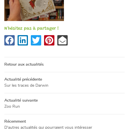
Restez info
CATALOGUE
INSCRIPTION NEWSL
ACTUALITÉS
N'hésitez pas à partager !
CONTACT
Rejoignez-no
Retour aux actualités
Actualité précédente
Sur les traces de Darwin
Actualité suivante
Zoo Run
Récemment
D'autres actualités qui pourraient vous intéresser