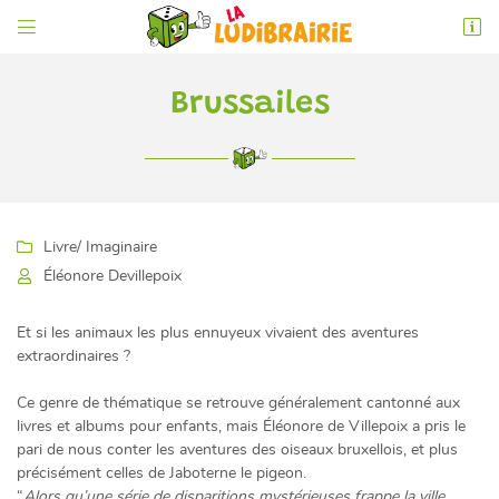


6 rue de l'Éperon
86000 Poitiers
05 49 52 83 74
Brussailes

Livre
/ Imaginaire

Éléonore Devillepoix
Et si les animaux les plus ennuyeux vivaient des aventures

Adresse email de réception
extraordinaires ?
En cochant cette case, vous consentez à recevoir nos propositions commerciales à
l'adresse email indiqué ci-dessus. Vous pouvez vous désinscrire à tout moment en
Ce genre de thématique se retrouve généralement cantonné aux
utilisant
le formulaire de désinscription
.
livres et albums pour enfants, mais Éléonore de Villepoix a pris le
pari de nous conter les aventures des oiseaux bruxellois, et plus
INSCRIPTION
précisément celles de Jaboterne le pigeon.
“
Alors qu’une série de disparitions mystérieuses frappe la ville,