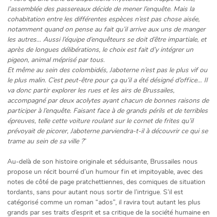
l’assemblée des passereaux décide de mener l’enquête. Mais la
cohabitation entre les différentes espèces n’est pas chose aisée,
notamment quand on pense au fait qu’il arrive aux uns de manger
les autres… Aussi l’équipe d’enquêteurs se doit d’être impartiale, et
après de longues délibérations, le choix est fait d’y intégrer un
pigeon, animal méprisé par tous.
Et même au sein des colombidés, Jaboterne n’est pas le plus vif ou
le plus malin. C’est peut-être pour ça qu’il a été désigné d’office… Il
va donc partir explorer les rues et les airs de Brussailes,
accompagné par deux acolytes ayant chacun de bonnes raisons de
participer à l’enquête. Faisant face à de grands périls et de terribles
épreuves, telle cette voiture roulant sur le cornet de frites qu’il
prévoyait de picorer, Jaboterne parviendra-t-il à découvrir ce qui se
trame au sein de sa ville ?
”
Au-delà de son histoire originale et séduisante, Brussailes nous
propose un récit bourré d’un humour fin et impitoyable, avec des
notes de côté de page pratchettiennes, des comiques de situation
tordants, sans pour autant nous sortir de l’intrigue. S’il est
catégorisé comme un roman “ados”, il ravira tout autant les plus
grands par ses traits d’esprit et sa critique de la société humaine en