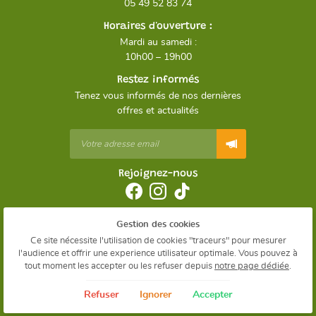
05 49 52 83 74
Horaires d'ouverture :
Mardi au samedi :
10h00 – 19h00
Restez informés
Tenez vous informés de nos dernières
offres et actualités
Rejoignez-nous
Gestion des cookies
Mentions Légales
Conditions générales d'utilisation
Ce site nécessite l'utilisation de cookies "traceurs" pour mesurer
Politique de confidentialité
l'audience et offrir une experience utilisateur optimale. Vous pouvez à
Gestion des cookies
tout moment les accepter ou les refuser depuis
notre page dédiée
.
Sitemap
Refuser
Ignorer
Accepter