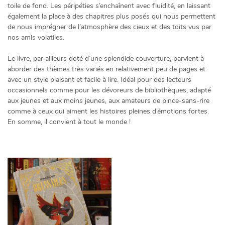
toile de fond. Les péripéties s’enchaînent avec fluidité, en laissant
également la place à des chapitres plus posés qui nous permettent
de nous imprégner de l’atmosphère des cieux et des toits vus par
nos amis volatiles.
Le livre, par ailleurs doté d’une splendide couverture, parvient à
aborder des thèmes très variés en relativement peu de pages et
avec un style plaisant et facile à lire. Idéal pour des lecteurs
occasionnels comme pour les dévoreurs de bibliothèques, adapté
aux jeunes et aux moins jeunes, aux amateurs de pince-sans-rire
comme à ceux qui aiment les histoires pleines d’émotions fortes.
En somme, il convient à tout le monde !
Une questio
05 49 52 83 7
ACCUEIL
NOS SERVICES
PRÉSENTATION