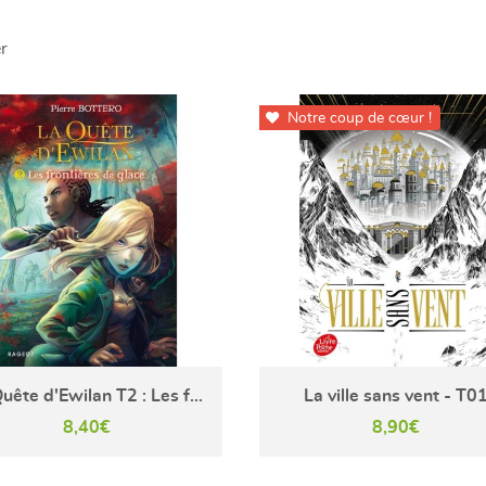
r
Notre coup de cœur !

La Quête d'Ewilan T2 : Les frontières de glace
La ville sans vent - T0
8,40€
8,90€