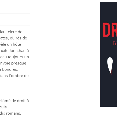
nt en
lant clerc de
pates, où réside
vèle un hôte
incite Jonathan à
teau toujours un
i envoie presque
à Londres,
 dans l'ombre de
plômé de droit à
puis
e dix romans,