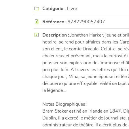
l'adresse email indiqué ci-dessus. Vous pouvez vous désinscrire à tout mome
utilisant
le formulaire de désinscription
.

Catégorie :
Livre
INSCRIPTION

Référence :
9782290057407

Description :
Jonathan Harker, jeune et bril
notaire, se rend pour affaires dans les Car
son client, le comte Dracula. Celui-ci se ré
chaleureux et prévenant, mais la curiosité 
pousser son exploration de l'immense châ
peu plus loin. À travers les lettres qu'il lu
chaque jour, Mina, sa jeune épouse restée 
découvre qu'une effroyable réalité se tapit
la légende...
Notes Biographiques :
Bram Stoker est né en Irlande en 1847. Di
Dublin, il a exercé le métier de journaliste, 
administrateur de théâtre. Il a écrit plus d