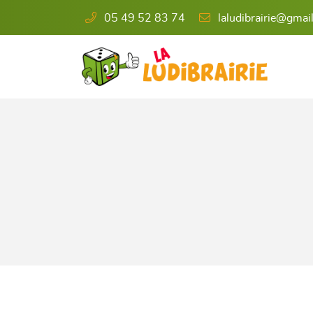
05 49 52 83 74
6 rue de l'Éperon
86000 Poitiers
05 49 52 83 74

Adresse email de réception
En cochant cette case, vous consentez à recevoir nos propositions commercia