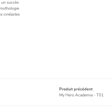
u un succès
 mythologie
ux cinéastes
Produit précédent
My Hero Academia - T01